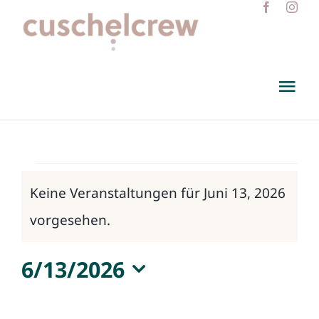
Zum
Inhalt
springen
Tog
Nav
Termine
Veranstaltun
Kulturwandel
Keine Veranstaltungen für Juni 13, 2026
Hinweis
für
vorgesehen.
Wissenswertes
6/13/2026
Juni
Wir
Datum
wählen.